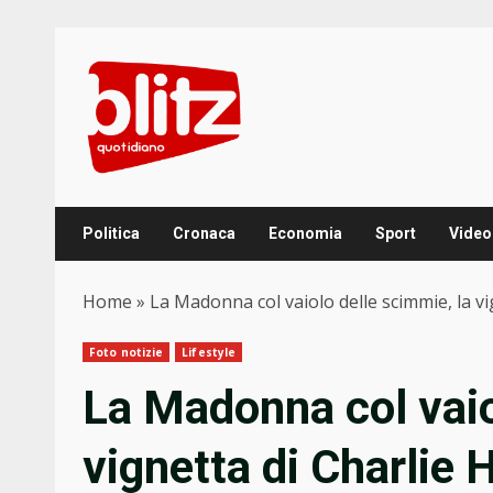
Skip
to
content
Politica
Cronaca
Economia
Sport
Video
Home
»
La Madonna col vaiolo delle scimmie, la vi
Foto notizie
Lifestyle
La Madonna col vaio
vignetta di Charlie 