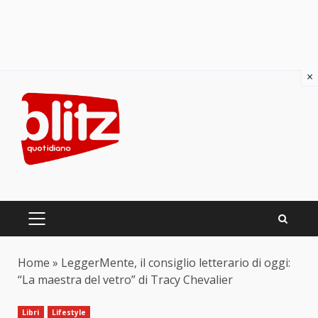
×
Skip
to
content
PRIMARY
MENU
Home
»
LeggerMente, il consiglio letterario di oggi:
“La maestra del vetro” di Tracy Chevalier
Libri
Lifestyle