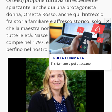
Ortello) propone tuttavia un espediente
spiazzante: anche qui una protagonista
donna, Orsetta Rosso, anche qui l’intreccio
fra storia familiare e affresco storico, solo
che la maestra non ha età, o meglio, ha
tutte le età. Nasce nel 1477, ma 37 anni li
compie nel 1797, e farà in tempo a vivere
perfino nel nostro secolo.
TRUFFA CHIAMATA
Ti chiamano e poi attaccano