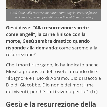
Gesù disse: “Alla resurrezione sarete come angeli”, la carne finisce
con la morte, per sempre - Blitzquotidiano.it (foto d’archivio)
Gesù disse: “Alla resurrezione sarete
come angeli”, la carne finisce con la
morte, Gesù sembra drastico quando
risponde alla domanda
: come saremo alla
resurrezione?
Che i morti risorgano, lo ha indicato anche
Mosè a proposito del roveto, quando dice:
“Il Signore è il Dio di Abramo, Dio di Isacco e
Dio di Giacobbe. Dio non è dei morti, ma
dei viventi; perché tutti vivono per lui”. (Lc).
Gesù e la resurrezione della