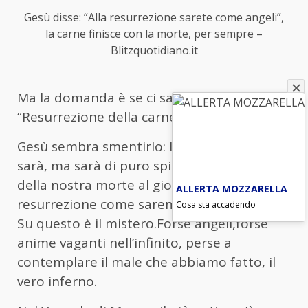
Gesù disse: “Alla resurrezione sarete come angeli”,
la carne finisce con la morte, per sempre –
Blitzquotidiano.it
Ma la domanda è se ci sarà davvero la
“Resurrezione della carne”?
Gesù sembra smentirlo: la resurrezione ci
sarà, ma sarà di puro spirito. E dal giorno
della nostra morte al giorno di quella
ALLERTA MOZZARELLA
resurrezione come saremo, cosa faremo?
Cosa sta accadendo
Su questo è il mistero.Forse angeli,forse
anime vaganti nell’infinito, perse a
contemplare il male che abbiamo fatto, il
vero inferno.