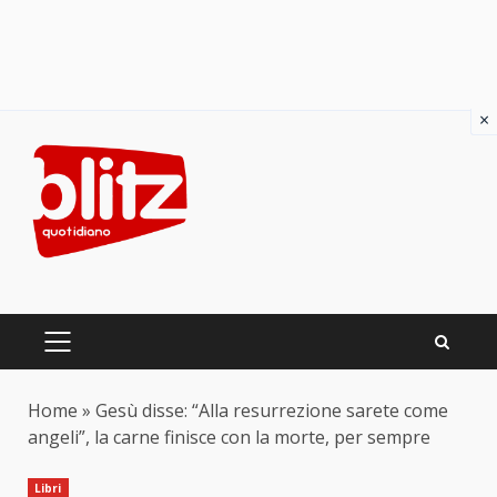
×
Skip
to
content
PRIMARY
MENU
Home
»
Gesù disse: “Alla resurrezione sarete come
angeli”, la carne finisce con la morte, per sempre
Libri