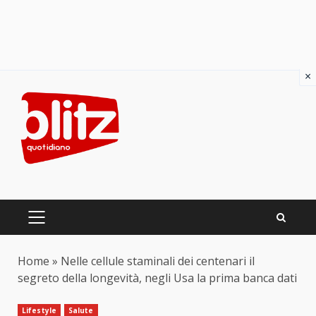
×
Skip
to
content
PRIMARY
MENU
Home
»
Nelle cellule staminali dei centenari il
segreto della longevità, negli Usa la prima banca dati
Lifestyle
Salute