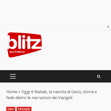
×
Skip
to
content
PRIMARY
MENU
Home
»
Oggi è Natale, la nascita di Gesù, storia e
fede dietro le narrazioni dei Vangeli
Libri
Lifestyle