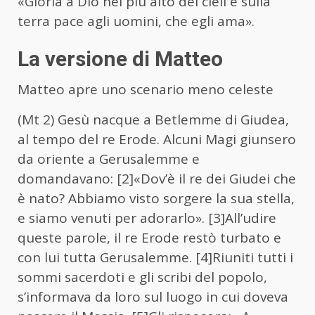
«Gloria a Dio nel più alto dei cieli e sulla
terra pace agli uomini, che egli ama».
La versione di Matteo
Matteo apre uno scenario meno celeste
(Mt 2) Gesù nacque a Betlemme di Giudea,
al tempo del re Erode. Alcuni Magi giunsero
da oriente a Gerusalemme e
domandavano: [2]«Dov’è il re dei Giudei che
è nato? Abbiamo visto sorgere la sua stella,
e siamo venuti per adorarlo». [3]All’udire
queste parole, il re Erode restò turbato e
con lui tutta Gerusalemme. [4]Riuniti tutti i
sommi sacerdoti e gli scribi del popolo,
s’informava da loro sul luogo in cui doveva