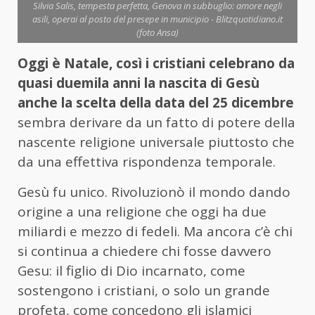
Silvia Salis, tempesta perfetta, Genova in subbuglio: amore negli
asili, operai al posto del presepe in municipio - Blitzquotidiano.it
(foto Ansa)
Oggi è Natale, così i cristiani celebrano da
quasi duemila anni la nascita di Gesù
anche la scelta della data del 25 dicembre
sembra derivare da un fatto di potere della
nascente religione universale piuttosto che
da una effettiva rispondenza temporale.
Gesù fu unico. Rivoluzionò il mondo dando
origine a una religione che oggi ha due
miliardi e mezzo di fedeli. Ma ancora c’è chi
si continua a chiedere chi fosse davvero
Gesu: il figlio di Dio incarnato, come
sostengono i cristiani, o solo un grande
profeta, come concedono gli islamici