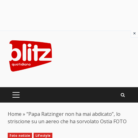
×
Skip
to
content
PRIMARY
MENU
Home
»
“Papa Ratzinger non ha mai abdicato”, lo
striscione su un aereo che ha sorvolato Ostia FOTO
Foto notizie
Lifestyle