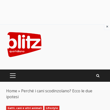
×
Skip
to
content
PRIMARY
MENU
Home
»
Perché i cani scodinzolano? Ecco le due
ipotesi
Gatti, cani e altri animali
Lifestyle