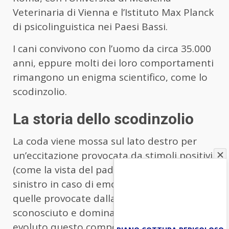
Veterinaria di Vienna e l’Istituto Max Planck
di psicolinguistica nei Paesi Bassi.
I cani convivono con l’uomo da circa 35.000
anni, eppure molti dei loro comportamenti
rimangono un enigma scientifico, come lo
scodinzolio.
La storia dello scodinzolio
La coda viene mossa sul lato destro per
un’eccitazione provocata da stimoli positivi
(come la vista del padrone) e sul lato
sinistro in caso di emozioni negative (come
quelle provocate dalla vista di un cane
sconosciuto e dominante). Come si sia
evoluto questo comportamento, però, non