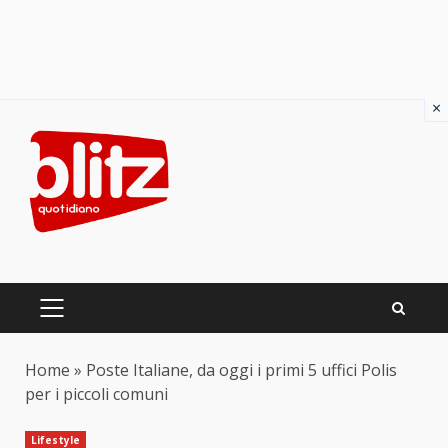
×
Skip
to
content
PRIMARY
MENU
Home
»
Poste Italiane, da oggi i primi 5 uffici Polis
per i piccoli comuni
Lifestyle