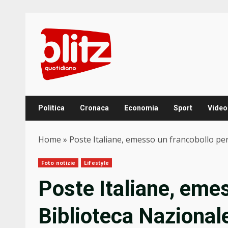
Skip
to
content
Politica
Cronaca
Economia
Sport
Video
Home
»
Poste Italiane, emesso un francobollo per
Foto notizie
Lifestyle
Poste Italiane, emes
Biblioteca Nazionale