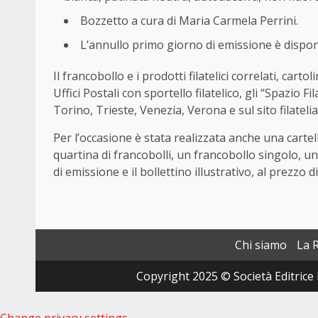
Bozzetto a cura di Maria Carmela Perrini.
L’annullo primo giorno di emissione è disponi
Il francobollo e i prodotti filatelici correlati, carto
Uffici Postali con sportello filatelico, gli “Spazio 
Torino, Trieste, Venezia, Verona e sul sito filatelia.
Per l’occasione è stata realizzata anche una cartel
quartina di francobolli, un francobollo singolo, u
di emissione e il bollettino illustrativo, al prezzo d
Chi siamo
La 
Copyright 2025 © Società Editrice 
Change privacy settings