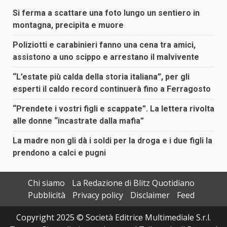
Si ferma a scattare una foto lungo un sentiero in
montagna, precipita e muore
Poliziotti e carabinieri fanno una cena tra amici,
assistono a uno scippo e arrestano il malvivente
“L’estate più calda della storia italiana”, per gli
esperti il caldo record continuerà fino a Ferragosto
“Prendete i vostri figli e scappate”. La lettera rivolta
alle donne “incastrate dalla mafia”
La madre non gli dà i soldi per la droga e i due figli la
prendono a calci e pugni
Chi siamo
La Redazione di Blitz Quotidiano
Pubblicità
Privacy policy
Disclaimer
Feed
Copyright 2025 © Società Editrice Multimediale S.r.l.