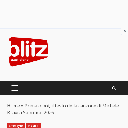
×
Skip
to
content
PRIMARY
MENU
Home
»
Prima o poi, il testo della canzone di Michele
Bravi a Sanremo 2026
Lifestyle
Musica