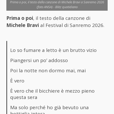
Prima o poi, il testo della canzone di Michele Bravi a Sanremo 2026
(foto ANSA) - Blitz quotidiano
Prima o poi
, il testo della canzone di
Michele Bravi
al Festival di Sanremo 2026.
Lo so fumare a letto è un brutto vizio
Piangersi un po’ addosso
Poi la notte non dormo mai, mai
È vero
È vero che il bicchiere è mezzo pieno
questa sera
Ma solo perché ho già bevuto una
bottiglia intera