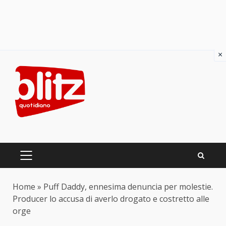
×
Skip
to
content
PRIMARY
MENU
Home
»
Puff Daddy, ennesima denuncia per molestie.
Producer lo accusa di averlo drogato e costretto alle
orge