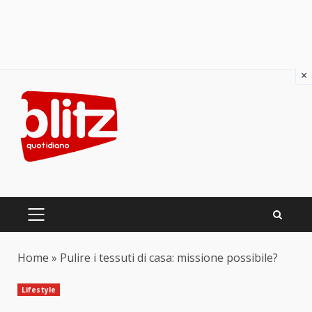
×
Skip
to
content
PRIMARY
MENU
Home
»
Pulire i tessuti di casa: missione possibile?
Lifestyle