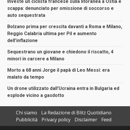
Investe un ciclista francese sulla litoranea a Ostia e
scappa: denunciato per omissione di soccorso e
auto sequestrata
Bolzano prima per crescita davanti a Roma e Milano,
Reggio Calabria ultima per Pil e aumento
dell’inflazione
Sequestrano un giovane e chiedono il riscatto, 4
minori in carcere a Milano
Morto a 68 anni Jorge il papà di Leo Messi: era
malato da tempo
Un drone utilizzato dall’Ucraina entra in Bulgaria ed
esplode vicino a gasdotto
Chi siamo
La Redazione di Blitz Quotidiano
Pubblicità
Privacy policy
Disclaimer
Feed