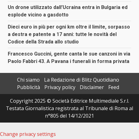
Un drone utilizzato dall’Ucraina entra in Bulgaria ed
esplode vicino a gasdotto
Dieci euro in più per ogni km oltre il limite, sorpasso
a destra e patente a 17 anni: tutte le novità del
Codice della Strada allo studio
Francesco Guccini, gente canta le sue canzoni in via
Paolo Fabbri 43. A Pavana i funerali in forma privata
Chi siamo
La Redazione di Blitz Quotidiano
Pubblicità
Privacy policy
Disclaimer
Feed
Copyright 2025 © Società Editrice Multimediale S.r.l.
Testata Giornalistica registrata al Tribunale di Roma al
n°805 del 14/12/2021
Change privacy settings