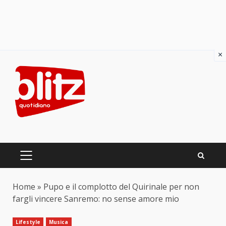
×
Skip
to
content
PRIMARY
MENU
Home
»
Pupo e il complotto del Quirinale per non
fargli vincere Sanremo: no sense amore mio
Lifestyle
Musica