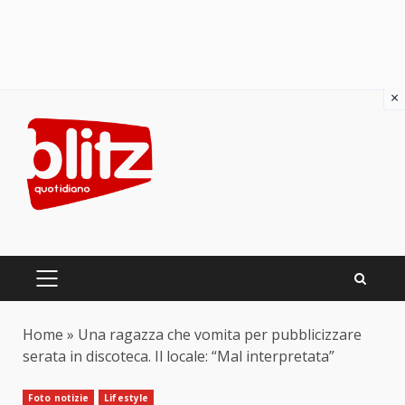
×
Skip
to
content
PRIMARY
MENU
Home
»
Una ragazza che vomita per pubblicizzare
serata in discoteca. Il locale: “Mal interpretata”
Foto notizie
Lifestyle