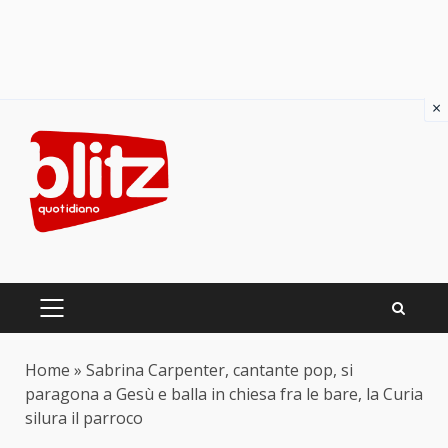
×
Skip
to
content
PRIMARY
MENU
Home
»
Sabrina Carpenter, cantante pop, si
paragona a Gesù e balla in chiesa fra le bare, la Curia
silura il parroco