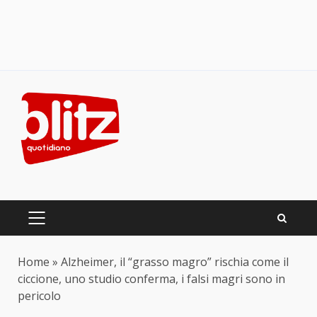
Skip
to
content
PRIMARY
MENU
Home
»
Alzheimer, il “grasso magro” rischia come il
ciccione, uno studio conferma, i falsi magri sono in
pericolo