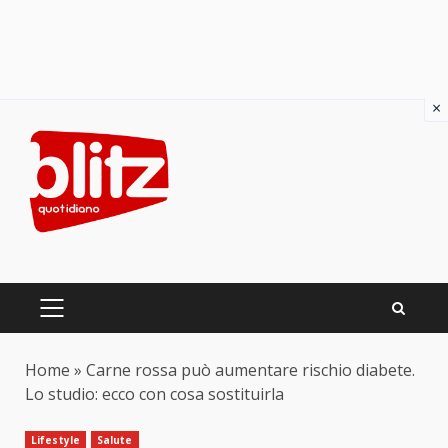
×
Skip
to
content
PRIMARY
MENU
Home
»
Carne rossa può aumentare rischio diabete.
Lo studio: ecco con cosa sostituirla
Lifestyle
Salute