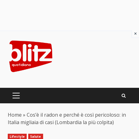
×
Skip
to
content
PRIMARY
MENU
Home
»
Cos’è il radon e perché è così pericoloso: in
Italia migliaia di casi (Lombardia la più colpita)
Lifestyle
Salute