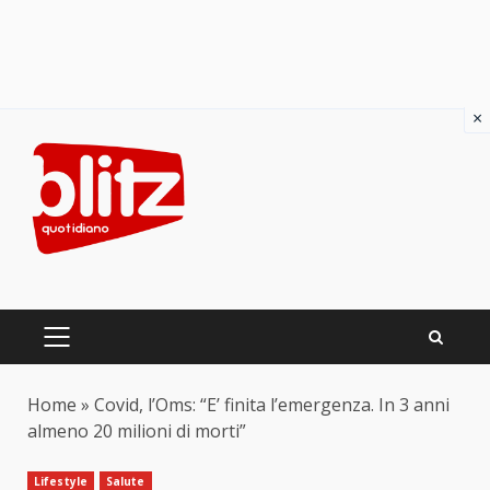
×
Skip
to
content
PRIMARY
MENU
Home
»
Covid, l’Oms: “E’ finita l’emergenza. In 3 anni
almeno 20 milioni di morti”
Lifestyle
Salute