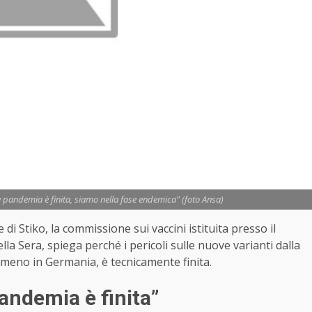
a pandemia è finita, siamo nella fase endemica" (foto Ansa)
 di Stiko, la commissione sui vaccini istituita presso il
ella Sera, spiega perché i pericoli sulle nuove varianti dalla
almeno in Germania, è tecnicamente finita.
pandemia è finita”