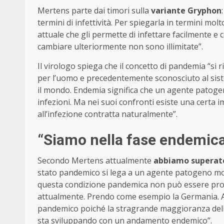
Mertens parte dai timori sulla
variante Gryphon
termini di infettività. Per spiegarla in termini mol
attuale che gli permette di infettare facilmente e c
cambiare ulteriormente non sono illimitate”.
Il virologo spiega che il concetto di pandemia “si 
per l’uomo e precedentemente sconosciuto al sist
il mondo. Endemia significa che un agente patoge
infezioni. Ma nei suoi confronti esiste una certa i
all’infezione contratta naturalmente”.
“Siamo nella fase endemic
Secondo Mertens attualmente
abbiamo superato
stato pandemico si lega a un agente patogeno molt
questa condizione pandemica non può essere prolun
attualmente. Prendo come esempio la Germania. A 
pandemico poiché la stragrande maggioranza delle 
sta sviluppando con un andamento endemico”.