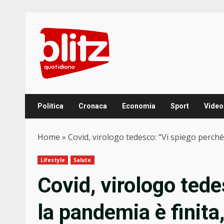
Skip
to
content
Politica
Cronaca
Economia
Sport
Video
Home
»
Covid, virologo tedesco: “Vi spiego perché
Lifestyle
Salute
Covid, virologo ted
la pandemia è finita