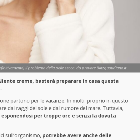
nitivamente) il problema della pelle secca: da provare Blitzquotidiano.it
? Niente creme, basterà preparare in casa questa
.
sone partono per le vacanze. In molti, proprio in questo
are dai raggi del sole e dal rumore del mare. Tuttavia,
tro esponendosi per troppe ore e senza la dovuta
ici sull’organismo,
potrebbe avere anche delle