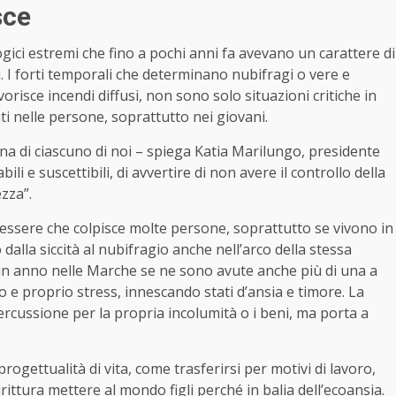
sce
ici estremi che fino a pochi anni fa avevano un carattere di
. I forti temporali che determinano nubifragi o vere e
vorisce incendi diffusi, non sono solo situazioni critiche in
i nelle persone, soprattutto nei giovani.
na di ciascuno di noi – spiega Katia Marilungo, presidente
li e suscettibili, di avvertire di non avere il controllo della
zza”.
essere che colpisce molte persone, soprattutto se vivono in
dalla siccità al nubifragio anche nell’arco della stessa
 un anno nelle Marche se ne sono avute anche più di una a
o e proprio stress, innescando stati d’ansia e timore. La
rcussione per la propria incolumità o i beni, ma porta a
ogettualità di vita, come trasferirsi per motivi di lavoro,
ttura mettere al mondo figli perché in balia dell’ecoansia.