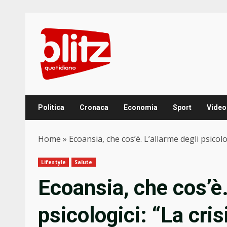
Skip
to
content
Politica
Cronaca
Economia
Sport
Video
Home
»
Ecoansia, che cos’è. L’allarme degli psicolog
Lifestyle
Salute
Ecoansia, che cos’è.
psicologici: “La cris