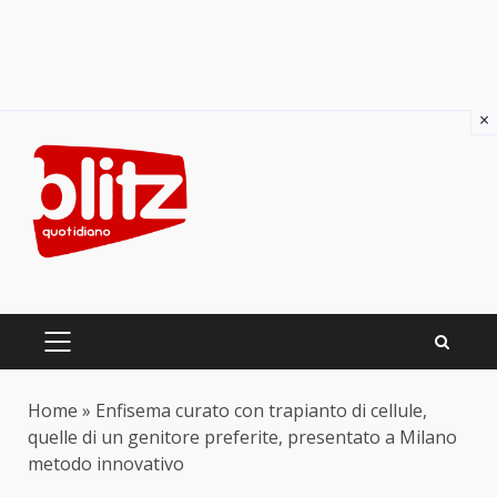
×
Skip
to
content
PRIMARY
MENU
Home
»
Enfisema curato con trapianto di cellule,
quelle di un genitore preferite, presentato a Milano
metodo innovativo