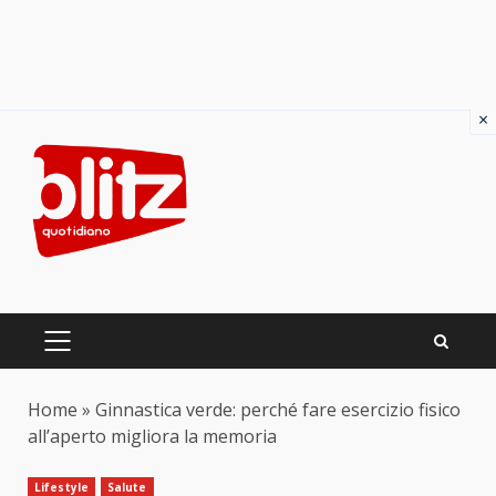
×
Skip
to
content
PRIMARY
MENU
Home
»
Ginnastica verde: perché fare esercizio fisico
all’aperto migliora la memoria
Lifestyle
Salute