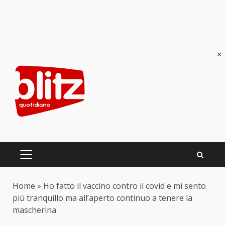
×
Skip
to
content
PRIMARY
MENU
Home
»
Ho fatto il vaccino contro il covid e mi sento
più tranquillo ma all’aperto continuo a tenere la
mascherina