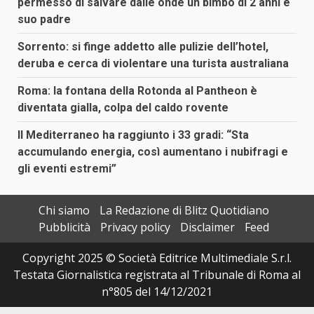
permesso di salvare dalle onde un bimbo di 2 anni e
suo padre
Sorrento: si finge addetto alle pulizie dell’hotel,
deruba e cerca di violentare una turista australiana
Roma: la fontana della Rotonda al Pantheon è
diventata gialla, colpa del caldo rovente
Il Mediterraneo ha raggiunto i 33 gradi: “Sta
accumulando energia, così aumentano i nubifragi e
gli eventi estremi”
Chi siamo
La Redazione di Blitz Quotidiano
Pubblicità
Privacy policy
Disclaimer
Feed
Copyright 2025 © Società Editrice Multimediale S.r.l.
Testata Giornalistica registrata al Tribunale di Roma al
n°805 del 14/12/2021