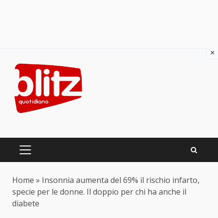
×
Skip
to
content
PRIMARY
MENU
Home
»
Insonnia aumenta del 69% il rischio infarto,
specie per le donne. Il doppio per chi ha anche il
diabete