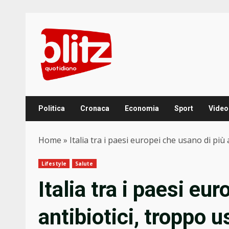
Skip
to
content
Politica
Cronaca
Economia
Sport
Video
Home
»
Italia tra i paesi europei che usano di più 
Lifestyle
Salute
Italia tra i paesi eu
antibiotici, troppo u