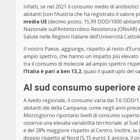
Infatti, se nel 2021 il consumo medio di antibiotici
abitanti (con l’Austria che ha registrato il valore
media UE
(decimo posto, 15,99 DDD/1000 abitanti)
Nazionale sull’Antimicrobico Resistenza (ONsAR) e 
Salute nelle Regioni Italiane dell’Università Cattoli
Il nostro Paese, aggiunge, rispetto al resto d’Eur
ampio spettro, che hanno un impatto più elevato 
tra il consumo di molecole ad ampio spettro rispet
l’Italia è pari a ben 13,2
, quasi il quadruplo del 
Al sud consumo superiore a
A livello regionale, il consumo varia dai 7,6 DDD/1
abitanti die della Campania: come negli anni prece
Mezzogiorno riportano livelli di consumo superiori 
osserva una elevata variabilità territoriale: al Su
e del 28% maggiore rispetto al Centro. Inoltre, la s
doppio rispetto al Nord (5,15 euro). E ancora, il 