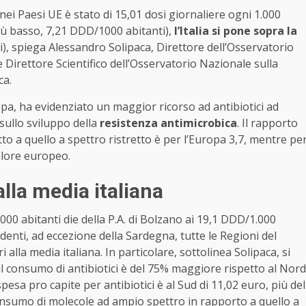
 nei Paesi UE è stato di 15,01 dosi giornaliere ogni 1.000
 più basso, 7,21 DDD/1000 abitanti),
l’Italia si pone sopra la
, spiega Alessandro Solipaca, Direttore dell’Osservatorio
Direttore Scientifico dell’Osservatorio Nazionale sulla
ca.
opa, ha evidenziato un maggior ricorso ad antibiotici ad
sullo sviluppo della
resistenza antimicrobica
. Il rapporto
to a quello a spettro ristretto è per l’Europa 3,7, mentre pe
valore europeo.
lla media italiana
.000 abitanti die della P.A. di Bolzano ai 19,1 DDD/1.000
denti, ad eccezione della Sardegna, tutte le Regioni del
alla media italiana. In particolare, sottolinea Solipaca, si
d il consumo di antibiotici è del 75% maggiore rispetto al Nord
pesa pro capite per antibiotici è al Sud di 11,02 euro, più del
consumo di molecole ad ampio spettro in rapporto a quello a