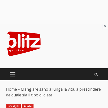
×
Skip
to
content
PRIMARY
MENU
Home
»
Mangiare sano allunga la vita, a prescindere
da quale sia il tipo di dieta
Lifestyle
Salute