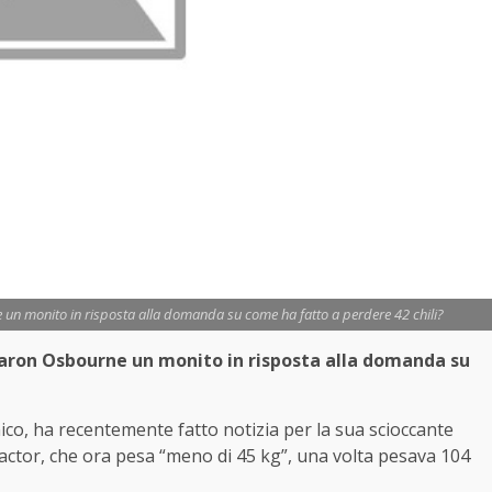
 un monito in risposta alla domanda su come ha fatto a perdere 42 chili?
aron Osbourne un monito in risposta alla domanda su
co, ha recentemente fatto notizia per la sua scioccante
X Factor, che ora pesa “meno di 45 kg”, una volta pesava 104