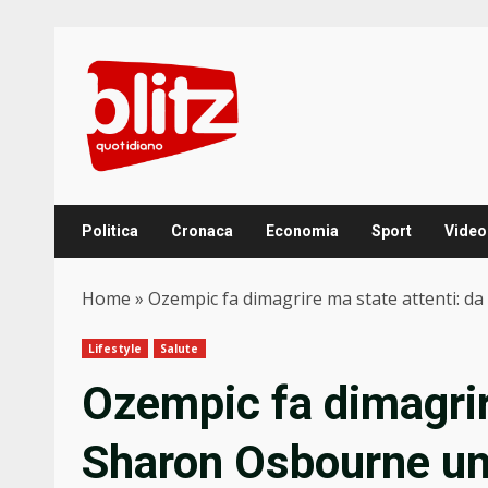
Skip
to
content
Politica
Cronaca
Economia
Sport
Video
Home
»
Ozempic fa dimagrire ma state attenti: d
Lifestyle
Salute
Ozempic fa dimagrir
Sharon Osbourne un 