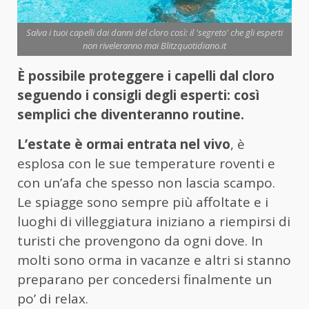
Salva i tuoi capelli dai danni del cloro così: il 'segreto' che gli esperti
non riveleranno mai Blitzquotidiano.it
È possibile proteggere i capelli dal cloro
seguendo i consigli degli esperti: così
semplici che diventeranno routine.
L’estate è ormai entrata nel vivo
, è
esplosa con le sue temperature roventi e
con un’afa che spesso non lascia scampo.
Le spiagge sono sempre più affoltate e i
luoghi di villeggiatura iniziano a riempirsi di
turisti che provengono da ogni dove. In
molti sono orma in vacanze e altri si stanno
preparano per concedersi finalmente un
po’ di relax.