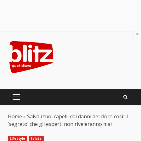
×
Skip
to
content
PRIMARY
MENU
Home
»
Salva i tuoi capelli dai danni del cloro così: il
‘segreto’ che gli esperti non riveleranno mai
Lifestyle
Salute