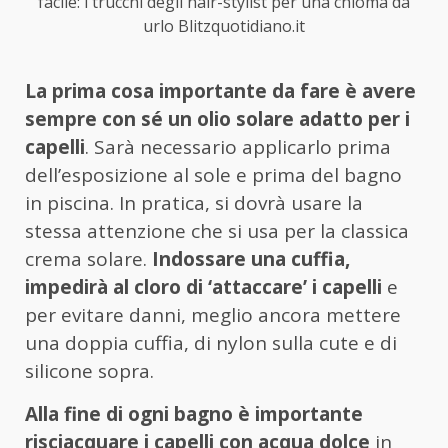
facile: i trucchi degli hair-stylist per una chioma da
urlo Blitzquotidiano.it
La prima cosa importante da fare è avere
sempre con sé un olio solare adatto per i
capelli
. Sarà necessario applicarlo prima
dell’esposizione al sole e prima del bagno
in piscina. In pratica, si dovrà usare la
stessa attenzione che si usa per la classica
crema solare.
Indossare una cuffia,
impedirà al cloro di ‘attaccare’ i capelli
e
per evitare danni, meglio ancora mettere
una doppia cuffia, di nylon sulla cute e di
silicone sopra.
Alla fine di ogni bagno è importante
risciacquare i capelli con acqua dolce
in