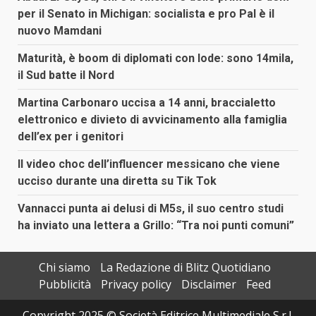
per il Senato in Michigan: socialista e pro Pal è il
nuovo Mamdani
Maturità, è boom di diplomati con lode: sono 14mila,
il Sud batte il Nord
Martina Carbonaro uccisa a 14 anni, braccialetto
elettronico e divieto di avvicinamento alla famiglia
dell’ex per i genitori
Il video choc dell’influencer messicano che viene
ucciso durante una diretta su Tik Tok
Vannacci punta ai delusi di M5s, il suo centro studi
ha inviato una lettera a Grillo: “Tra noi punti comuni”
Chi siamo
La Redazione di Blitz Quotidiano
Pubblicità
Privacy policy
Disclaimer
Feed
Copyright 2025 © Società Editrice Multimediale S.r.l.