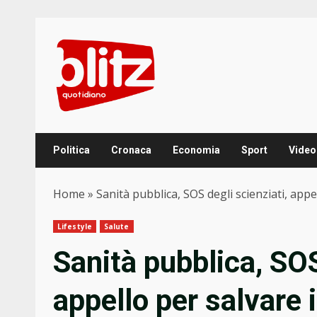
Skip
to
content
Politica
Cronaca
Economia
Sport
Video
Home
»
Sanità pubblica, SOS degli scienziati, appel
Lifestyle
Salute
Sanità pubblica, SOS
appello per salvare i