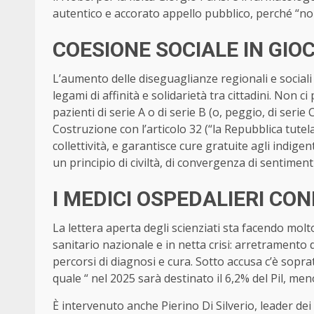
autentico e accorato appello pubblico, perché “no
COESIONE SOCIALE IN GIO
L’aumento delle diseguaglianze regionali e social
legami di affinità e solidarietà tra cittadini. Non 
pazienti di serie A o di serie B (o, peggio, di seri
Costruzione con l’articolo 32 (“la Repubblica tutela
collettività, e garantisce cure gratuite agli indige
un principio di civiltà, di convergenza di sentimenti
I MEDICI OSPEDALIERI CO
La lettera aperta degli scienziati sta facendo mo
sanitario nazionale e in netta crisi: arretramento di
percorsi di diagnosi e cura. Sotto accusa c’è sopra
quale “ nel 2025 sarà destinato il 6,2% del Pil, meno
È intervenuto anche Pierino Di Silverio, leader de