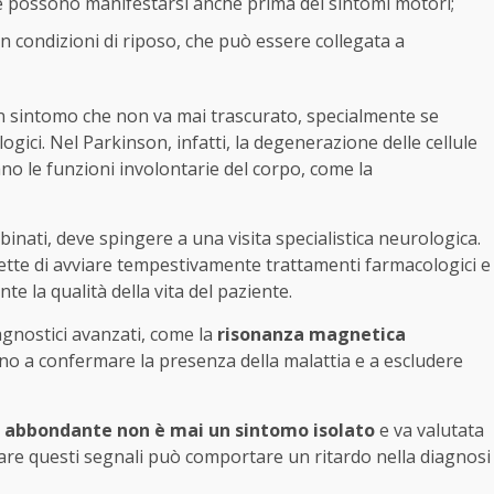
e possono manifestarsi anche prima dei sintomi motori;
n condizioni di riposo, che può essere collegata a
 sintomo che non va mai trascurato, specialmente se
gici. Nel Parkinson, infatti, la degenerazione delle cellule
no le funzioni involontarie del corpo, come la
inati, deve spingere a una visita specialistica neurologica.
tte di avviare tempestivamente trattamenti farmacologici e
nte la qualità della vita del paziente.
iagnostici avanzati, come la
risonanza magnetica
ano a confermare la presenza della malattia e a escludere
 abbondante non è mai un sintomo isolato
e va valutata
rare questi segnali può comportare un ritardo nella diagnosi