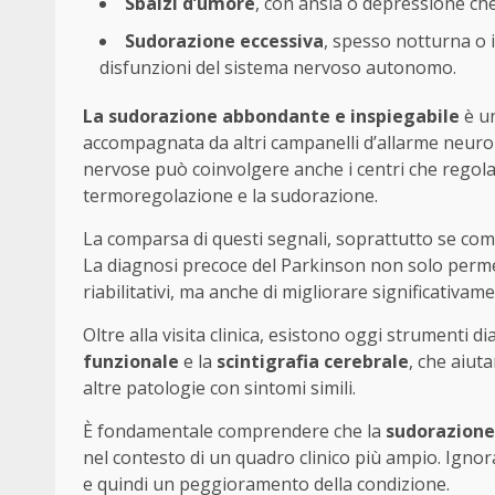
Sbalzi d’umore
, con ansia o depressione ch
Sudorazione eccessiva
, spesso notturna o i
disfunzioni del sistema nervoso autonomo.
La sudorazione abbondante e inspiegabile
è un
accompagnata da altri campanelli d’allarme neurolo
nervose può coinvolgere anche i centri che regola
termoregolazione e la sudorazione.
La comparsa di questi segnali, soprattutto se comb
La diagnosi precoce del Parkinson non solo perme
riabilitativi, ma anche di migliorare significativame
Oltre alla visita clinica, esistono oggi strumenti d
funzionale
e la
scintigrafia cerebrale
, che aiut
altre patologie con sintomi simili.
È fondamentale comprendere che la
sudorazione
nel contesto di un quadro clinico più ampio. Igno
e quindi un peggioramento della condizione.