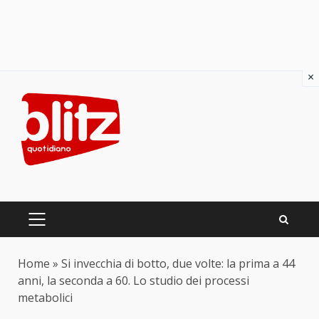
×
Skip
to
content
PRIMARY
MENU
Home
»
Si invecchia di botto, due volte: la prima a 44
anni, la seconda a 60. Lo studio dei processi
metabolici