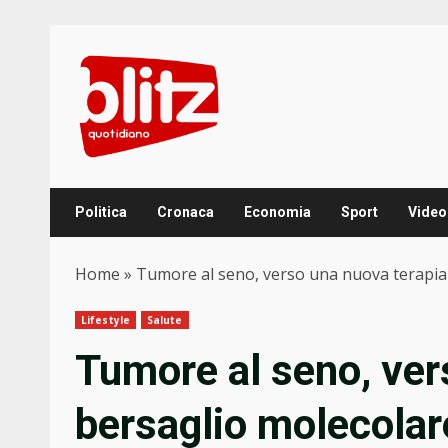
Skip
to
content
Politica
Cronaca
Economia
Sport
Video
Home
»
Tumore al seno, verso una nuova terapia
Lifestyle
Salute
Tumore al seno, ver
bersaglio molecolar