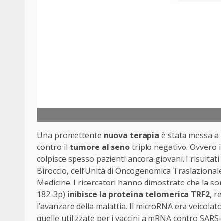
Una promettente
nuova terapia
è stata messa a 
contro il
tumore al seno
triplo negativo. Ovvero 
colpisce spesso pazienti ancora giovani. I risulta
Biroccio, dell’Unità di Oncogenomica Traslazionale
Medicine. I ricercatori hanno dimostrato che la so
182-3p)
inibisce la proteina telomerica TRF2
, r
l’avanzare della malattia. Il microRNA era veicolat
quelle utilizzate per i vaccini a mRNA contro SARS