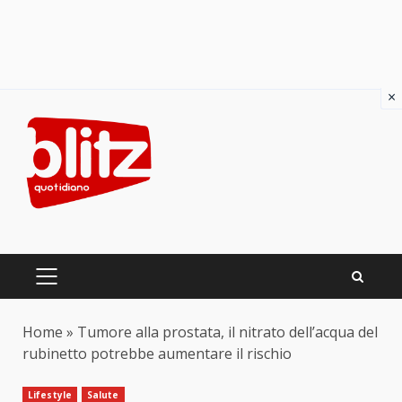
×
Skip
to
content
PRIMARY
MENU
Home
»
Tumore alla prostata, il nitrato dell’acqua del
rubinetto potrebbe aumentare il rischio
Lifestyle
Salute