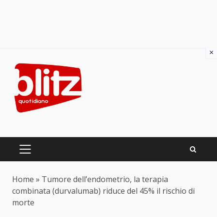
×
Skip
to
content
PRIMARY
MENU
Home
»
Tumore dell’endometrio, la terapia
combinata (durvalumab) riduce del 45% il rischio di
morte