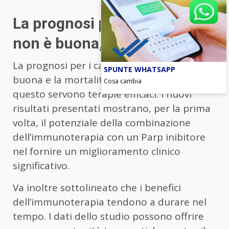
La prognosi per la recidiva
non è buona, mortalità alta
La prognosi per i casi di recidiva non è
SPUNTE WHATSAPP
buona e la mortalità rimane alta, per
Cosa cambia
questo servono terapie efficaci. I nuovi
risultati presentati mostrano, per la prima
volta, il potenziale della combinazione
dell’immunoterapia con un Parp inibitore
nel fornire un miglioramento clinico
significativo.
Va inoltre sottolineato che i benefici
dell’immunoterapia tendono a durare nel
tempo. I dati dello studio possono offrire