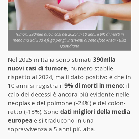
Tumori, 390mila nuovi casi nel 2025: in 10 anni, il 9% di morti in
meno ma dal Sud è fuga per gli interventi al seno (foto Ansa) - Blitz
Quotidiano
Nel 2025 in Italia sono stimati
390mila
nuovi casi di tumore
, numero stabile
rispetto al 2024, ma il dato positivo è che in
10 anni si registra il
9% di morti in meno:
il
calo dei decessi è ancora più evidente nelle
neoplasie del polmone (-24%) e del colon-
retto (-13%). Sono
dati migliori della media
europea
e si traducono in una
sopravvivenza a 5 anni più alta.