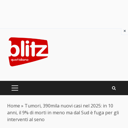
×
Skip
to
content
PRIMARY
MENU
Home
»
Tumori, 390mila nuovi casi nel 2025: in 10
anni, il 9% di morti in meno ma dal Sud è fuga per gli
interventi al seno