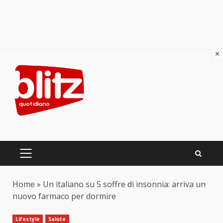
×
Skip
to
content
PRIMARY
MENU
Home
»
Un italiano su 5 soffre di insonnia: arriva un
nuovo farmaco per dormire
Lifestyle
Salute