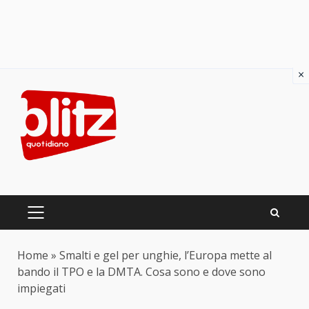
×
Skip
to
content
PRIMARY
MENU
Home
»
Smalti e gel per unghie, l’Europa mette al
bando il TPO e la DMTA. Cosa sono e dove sono
impiegati