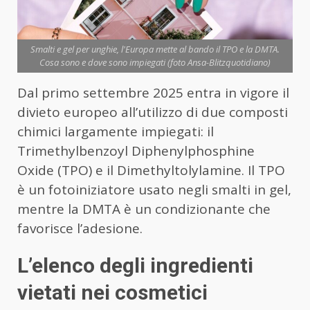
Smalti e gel per unghie, l'Europa mette al bando il TPO e la DMTA.
Cosa sono e dove sono impiegati (foto Ansa-Blitzquotidiano)
Dal primo settembre 2025 entra in vigore il
divieto europeo all’utilizzo di due composti
chimici largamente impiegati: il
Trimethylbenzoyl Diphenylphosphine
Oxide (TPO) e il Dimethyltolylamine. Il TPO
è un fotoiniziatore usato negli smalti in gel,
mentre la DMTA è un condizionante che
favorisce l’adesione.
L’elenco degli ingredienti
vietati nei cosmetici