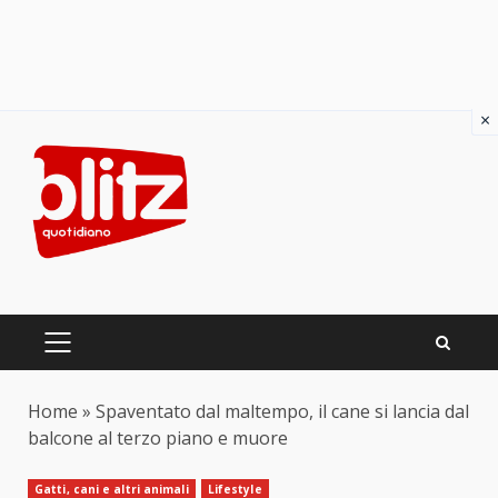
×
Skip
to
content
PRIMARY
MENU
Home
»
Spaventato dal maltempo, il cane si lancia dal
balcone al terzo piano e muore
Gatti, cani e altri animali
Lifestyle