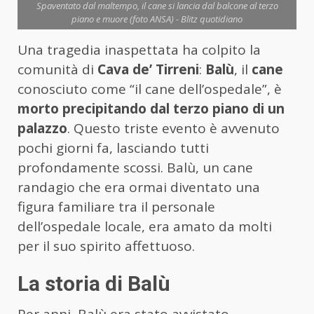
Spaventato dal maltempo, il cane si lancia dal balcone al terzo
piano e muore (foto ANSA) - Blitz quotidiano
Una tragedia inaspettata ha colpito la
comunità di
Cava de’ Tirreni
:
Balù
, il
cane
conosciuto come “il cane dell’ospedale”, è
morto precipitando dal terzo piano di un
palazzo
. Questo triste evento è avvenuto
pochi giorni fa, lasciando tutti
profondamente scossi. Balù, un cane
randagio che era ormai diventato una
figura familiare tra il personale
dell’ospedale locale, era amato da molti
per il suo spirito affettuoso.
La storia di Balù