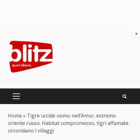
×
Skip
to
content
PRIMARY
MENU
Home
»
Tigre uccide uomo nell’Amur, estremo
oriente russo. Habitat compromesso, tigri affamate
circondano i villaggi