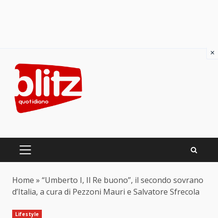
×
Skip
to
content
PRIMARY
MENU
Home
»
“Umberto I, Il Re buono”, il secondo sovrano
d’Italia, a cura di Pezzoni Mauri e Salvatore Sfrecola
Lifestyle