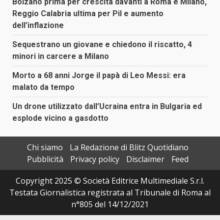
Bolzano prima per crescita davanti a Roma e Milano,
Reggio Calabria ultima per Pil e aumento
dell’inflazione
Sequestrano un giovane e chiedono il riscatto, 4
minori in carcere a Milano
Morto a 68 anni Jorge il papà di Leo Messi: era
malato da tempo
Un drone utilizzato dall’Ucraina entra in Bulgaria ed
esplode vicino a gasdotto
Chi siamo
La Redazione di Blitz Quotidiano
Pubblicità
Privacy policy
Disclaimer
Feed
Copyright 2025 © Società Editrice Multimediale S.r.l.
Testata Giornalistica registrata al Tribunale di Roma al
n°805 del 14/12/2021