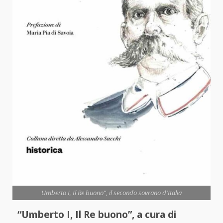
Umberto I, Il Re buono”, il secondo sovrano d'Italia
“Umberto I, Il Re buono”, a cura di