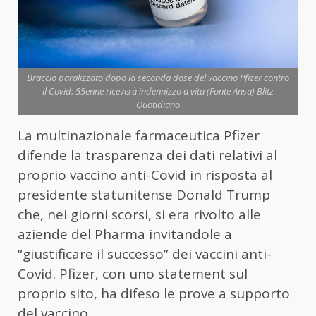
Braccio paralizzato dopo la seconda dose del vaccino Pfizer contro
il Covid: 55enne riceverà indennizzo a vita (Fonte Ansa) Blitz
Quotidiano
La multinazionale farmaceutica Pfizer
difende la trasparenza dei dati relativi al
proprio vaccino anti-Covid in risposta al
presidente statunitense Donald Trump
che, nei giorni scorsi, si era rivolto alle
aziende del Pharma invitandole a
“giustificare il successo” dei vaccini anti-
Covid. Pfizer, con uno statement sul
proprio sito, ha difeso le prove a supporto
del vaccino.