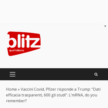
×
Skip
to
content
PRIMARY
MENU
Home
»
Vaccini Covid, Pfizer risponde a Trump: “Dati
efficacia trasparenti, 600 gli studi”. L’mRNA, do you
remember?