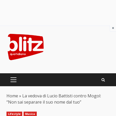
×
Skip
to
content
PRIMARY
MENU
Home
»
La vedova di Lucio Battisti contro Mogol:
“Non sai separare il suo nome dal tuo”
Lifestyle
Musica