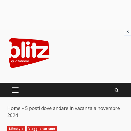
×
Skip
to
content
PRIMARY
MENU
Home
»
5 posti dove andare in vacanza a novembre
2024
Lifestyle
Viaggi e turismo