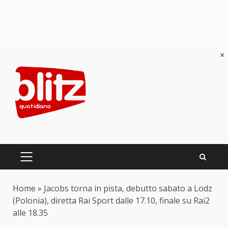
×
Skip
to
content
PRIMARY
MENU
Home
»
Jacobs torna in pista, debutto sabato a Lodz
(Polonia), diretta Rai Sport dalle 17.10, finale su Rai2
alle 18.35