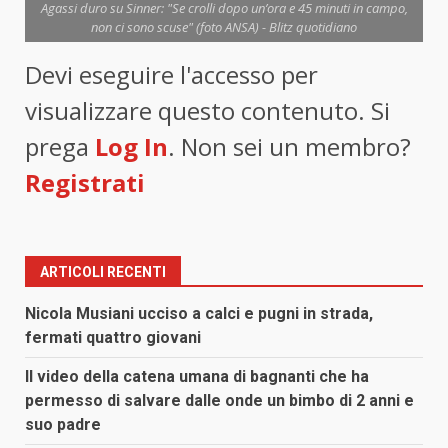
Agassi duro su Sinner: "Se crolli dopo un’ora e 45 minuti in campo,
non ci sono scuse" (foto ANSA) - Blitz quotidiano
Devi eseguire l'accesso per
visualizzare questo contenuto. Si
prega
Log In
. Non sei un membro?
Registrati
ARTICOLI RECENTI
Nicola Musiani ucciso a calci e pugni in strada,
fermati quattro giovani
Il video della catena umana di bagnanti che ha
permesso di salvare dalle onde un bimbo di 2 anni e
suo padre