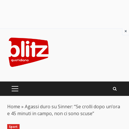
×
Skip
to
content
PRIMARY
MENU
Home
»
Agassi duro su Sinner: “Se crolli dopo un’ora
e 45 minuti in campo, non ci sono scuse”
Sport