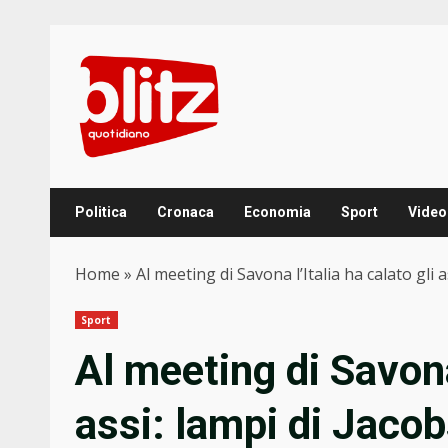
Skip
to
content
Politica
Cronaca
Economia
Sport
Video
Home
»
Al meeting di Savona l’Italia ha calato gli
Sport
Al meeting di Savona 
assi: lampi di Jaco