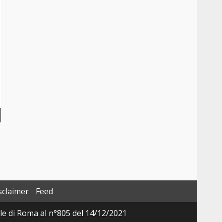
sclaimer
Feed
ale di Roma al n°805 del 14/12/2021